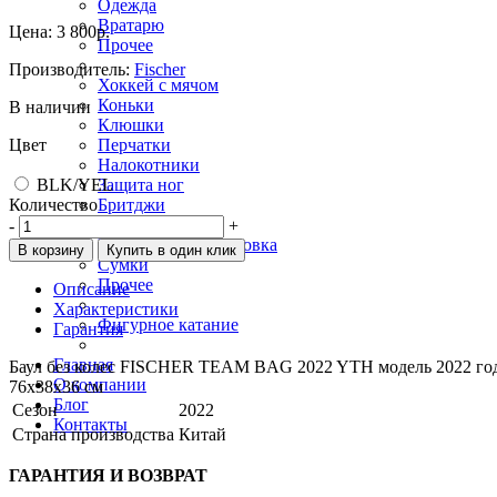
Одежда
Вратарю
Цена:
3 800р.
Прочее
Производитель:
Fischer
Хоккей с мячом
Коньки
В наличии
Клюшки
Цвет
Перчатки
Налокотники
BLK/YEL
Защита ног
Количество
Бритджи
Шлема
-
+
Вратарская экипировка
В корзину
Купить в один клик
Сумки
Прочее
Описание
Характеристики
Фигурное катание
Гарантия
Главная
Баул без колес FISCHER TEAM BAG 2022 YTH модель 2022 год
О компании
76x38x36 см
Блог
Сезон
2022
Контакты
Страна производства
Китай
ГАРАНТИЯ И ВОЗВРАТ