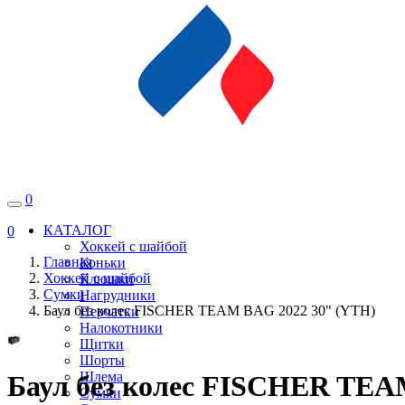
0
КАТАЛОГ
0
Хоккей с шайбой
Главная
Коньки
Хоккей с шайбой
Клюшки
Сумки
Нагрудники
Баул без колес FISCHER TEAM BAG 2022 30" (YTH)
Перчатки
Налокотники
Щитки
Шорты
Шлема
Баул без колес FISCHER TEA
Сумки