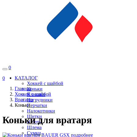
0
КАТАЛОГ
0
Хоккей с шайбой
Главная
Коньки
Хоккей с шайбой
Клюшки
Вратарю
Нагрудники
Коньки
Перчатки
Налокотники
Щитки
Коньки для вратаря
Шорты
Шлема
Сумки
подробнее