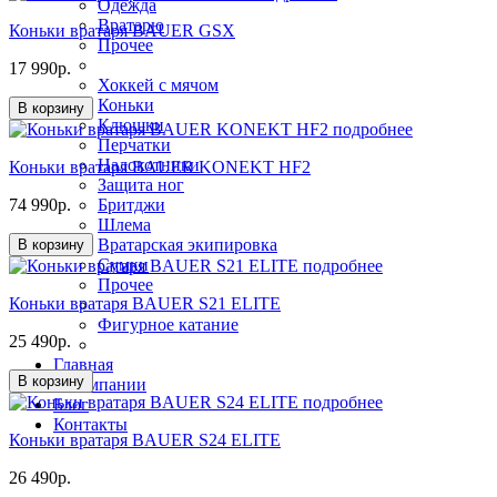
Одежда
Вратарю
Коньки вратаря BAUER GSX
Прочее
17 990р.
Хоккей с мячом
Коньки
В корзину
Клюшки
подробнее
Перчатки
Налокотники
Коньки вратаря BAUER KONEKT HF2
Защита ног
74 990р.
Бритджи
Шлема
Вратарская экипировка
В корзину
Сумки
подробнее
Прочее
Коньки вратаря BAUER S21 ELITE
Фигурное катание
25 490р.
Главная
В корзину
О компании
подробнее
Блог
Контакты
Коньки вратаря BAUER S24 ELITE
26 490р.