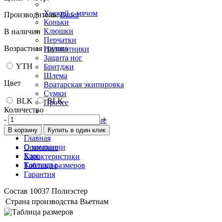
Хоккей с мячом
Производитель:
Bauer
Коньки
Клюшки
В наличии
Перчатки
Возрастная группа
Налокотники
Защита ног
YTH
Бритджи
Шлема
Цвет
Вратарская экипировка
Сумки
BLK
BLK
Прочее
Количество
-
+
Фигурное катание
В корзину
Купить в один клик
Главная
О компании
Описание
Блог
Характеристики
Контакты
Таблица размеров
Гарантия
Состав 10037 Полиэстер
Страна производства
Вьетнам