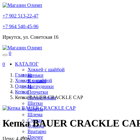
+7 902 513-22-47
+7 964 540-45-96
Иркутск, ул. Советская 16
0
КАТАЛОГ
0
Хоккей с шайбой
Главная
Коньки
Хоккей с шайбой
Клюшки
Одежда
Нагрудники
Кепки
Перчатки
Кепка BAUER CRACKLE CAP
Налокотники
Щитки
Шорты
Шлема
Сумки
Кепка BAUER CRACKLE CA
Одежда
Вратарю
Прочее
Цена:
4 490р.